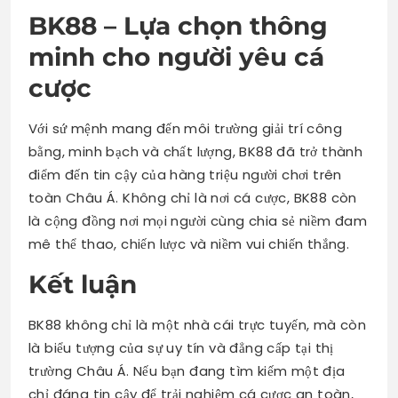
BK88 – Lựa chọn thông
minh cho người yêu cá
cược
Với sứ mệnh mang đến môi trường giải trí công
bằng, minh bạch và chất lượng, BK88 đã trở thành
điểm đến tin cậy của hàng triệu người chơi trên
toàn Châu Á. Không chỉ là nơi cá cược, BK88 còn
là cộng đồng nơi mọi người cùng chia sẻ niềm đam
mê thể thao, chiến lược và niềm vui chiến thắng.
Kết luận
BK88 không chỉ là một nhà cái trực tuyến, mà còn
là biểu tượng của sự uy tín và đẳng cấp tại thị
trường Châu Á. Nếu bạn đang tìm kiếm một địa
chỉ đáng tin cậy để trải nghiệm cá cược an toàn,