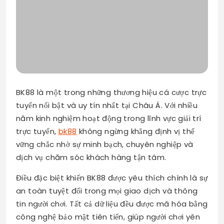
BK88 là một trong những thương hiệu cá cược trực
tuyến nổi bật và uy tín nhất tại Châu Á. Với nhiều
năm kinh nghiệm hoạt động trong lĩnh vực giải trí
trực tuyến,
bk88
không ngừng khẳng định vị thế
vững chắc nhờ sự minh bạch, chuyên nghiệp và
dịch vụ chăm sóc khách hàng tận tâm.
Điều đặc biệt khiến BK88 được yêu thích chính là sự
an toàn tuyệt đối trong mọi giao dịch và thông
tin người chơi. Tất cả dữ liệu đều được mã hóa bằng
công nghệ bảo mật tiên tiến, giúp người chơi yên