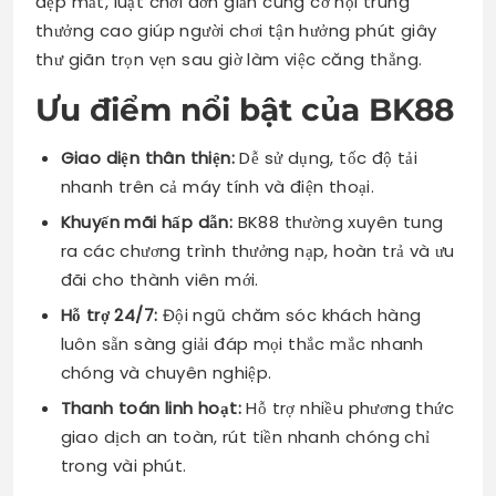
đẹp mắt, luật chơi đơn giản cùng cơ hội trúng
thưởng cao giúp người chơi tận hưởng phút giây
thư giãn trọn vẹn sau giờ làm việc căng thẳng.
Ưu điểm nổi bật của BK88
Giao diện thân thiện:
Dễ sử dụng, tốc độ tải
nhanh trên cả máy tính và điện thoại.
Khuyến mãi hấp dẫn:
BK88 thường xuyên tung
ra các chương trình thưởng nạp, hoàn trả và ưu
đãi cho thành viên mới.
Hỗ trợ 24/7:
Đội ngũ chăm sóc khách hàng
luôn sẵn sàng giải đáp mọi thắc mắc nhanh
chóng và chuyên nghiệp.
Thanh toán linh hoạt:
Hỗ trợ nhiều phương thức
giao dịch an toàn, rút tiền nhanh chóng chỉ
trong vài phút.